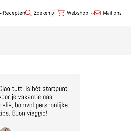
Recepten
Zoeken
Webshop
Mail ons
0
Ciao tutti is hét startpunt
voor je vakantie naar
Italië, bomvol persoonlijke
tips. Buon viaggio!