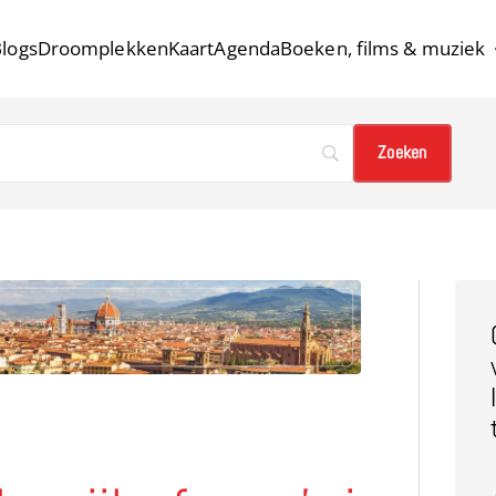
logs
Droomplekken
Kaart
Agenda
Boeken, films & muziek