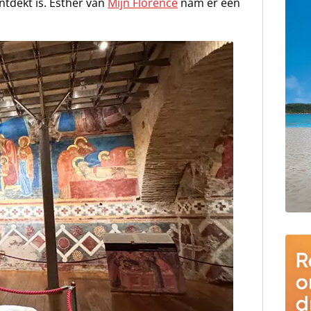
ntdekt is. Esther van
Mijn Florence
nam er een