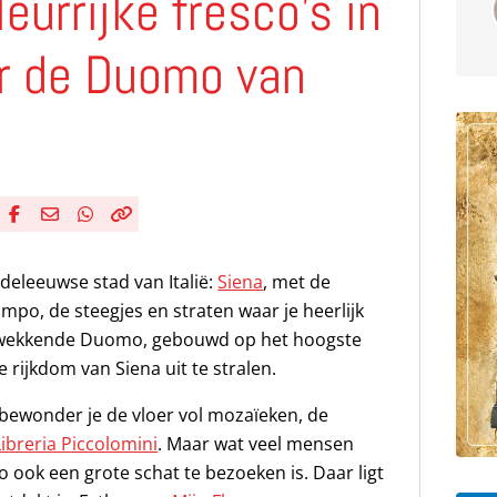
urrijke fresco’s in
er de Duomo van
Deel via Facebook
Deel via e-mail
Deel via WhatsApp
Kopieër link
Kopieer huidige URL naar klembord
deleeuwse stad van Italië:
Siena
, met de
mpo, de steegjes en straten waar je heerlijk
ukwekkende Duomo, gebouwd op het hoogste
rijkdom van Siena uit te stralen.
bewonder je de vloer vol mozaïeken, de
Libreria Piccolomini
. Maar wat veel mensen
 ook een grote schat te bezoeken is. Daar ligt