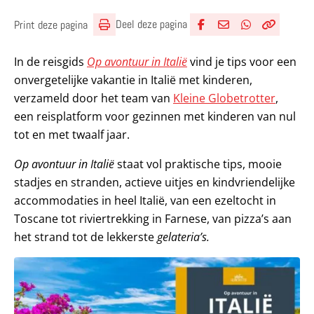
Deel deze pagina
Print deze pagina
Deel via Facebook
Deel via e-mail
Deel via What
Kopieër lin
Kopieer hu
In de reisgids
Op avontuur in Italië
vind je tips voor een
onvergetelijke vakantie in Italië met kinderen,
verzameld door het team van
Kleine Globetrotter
,
een reisplatform voor gezinnen met kinderen van nul
tot en met twaalf jaar.
Op avontuur in Italië
staat vol praktische tips, mooie
stadjes en stranden, actieve uitjes en kindvriendelijke
accommodaties in heel Italië, van een ezeltocht in
Toscane tot riviertrekking in Farnese, van pizza’s aan
het strand tot de lekkerste
gelateria’s.