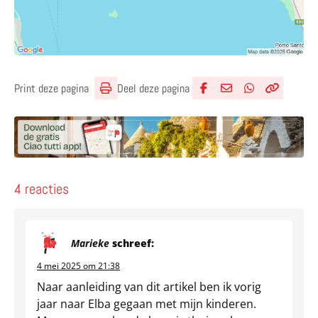
Deel deze pagina
Print deze pagina
Deel via Facebook
Deel via e-mail
Deel via What
Kopieër lin
Kopieer hu
4 reacties
Marieke
schreef:
4 mei 2025 om 21:38
Naar aanleiding van dit artikel ben ik vorig
jaar naar Elba gegaan met mijn kinderen.