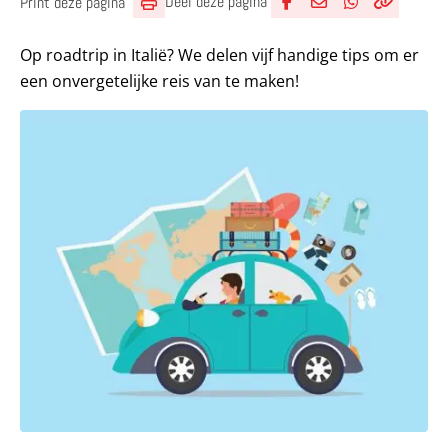
Deel deze pagina
Print deze pagina
Deel via Facebook
Deel via e-mail
Deel via What
Kopieër lin
Kopieer hu
Op roadtrip in Italië? We delen vijf handige tips om er
een onvergetelijke reis van te maken!