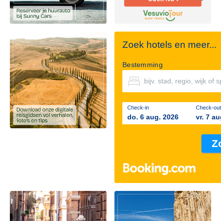
Zoek hotels en meer...
Bestemming
Check-in
Check-out
do. 6 aug. 2026
vr. 7 a