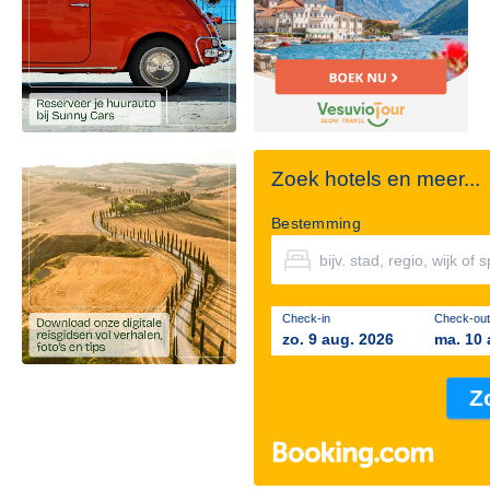
Zoek hotels en meer...
Bestemming
Check-in
Check-out
zo. 9 aug. 2026
ma. 10 