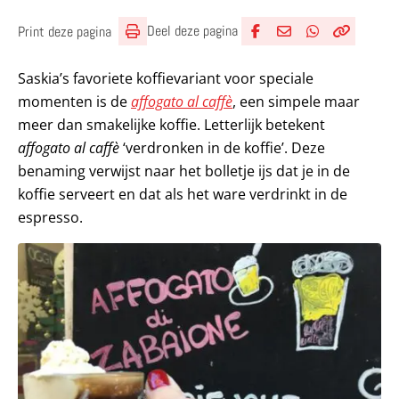
Deel deze pagina
Print deze pagina
Deel via Facebook
Deel via e-mail
Deel via What
Kopieër lin
Kopieer hu
Saskia’s favoriete koffievariant voor speciale
momenten is de
affogato al caffè
, een simpele maar
meer dan smakelijke koffie. Letterlijk betekent
affogato al caffè
‘verdronken in de koffie’. Deze
benaming verwijst naar het bolletje ijs dat je in de
koffie serveert en dat als het ware verdrinkt in de
espresso.