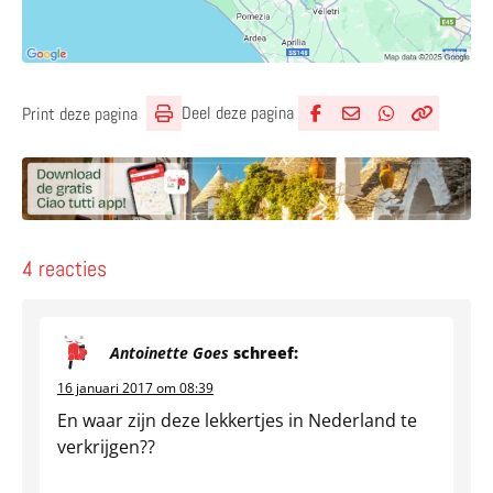
Deel deze pagina
Print deze pagina
Deel via Facebook
Deel via e-mail
Deel via What
Kopieër lin
Kopieer hu
4 reacties
Antoinette Goes
schreef:
16 januari 2017 om 08:39
En waar zijn deze lekkertjes in Nederland te
verkrijgen??