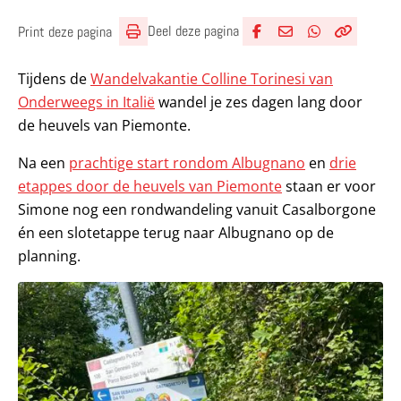
Deel deze pagina
Print deze pagina
Deel via Facebook
Deel via e-mail
Deel via What
Kopieër lin
Kopieer hu
Tijdens de
Wandelvakantie Colline Torinesi van
Onderweegs in Italië
wandel je zes dagen lang door
de heuvels van Piemonte.
Na een
prachtige start rondom Albugnano
en
drie
etappes door de heuvels van Piemonte
staan er voor
Simone nog een rondwandeling vanuit Casalborgone
én een slotetappe terug naar Albugnano op de
planning.