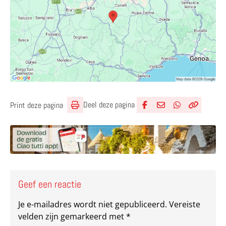
Deel deze pagina
Print deze pagina
Deel via Facebook
Deel via e-mail
Deel via What
Kopieër lin
Kopieer hu
Geef een reactie
Je e-mailadres wordt niet gepubliceerd.
Vereiste
velden zijn gemarkeerd met
*