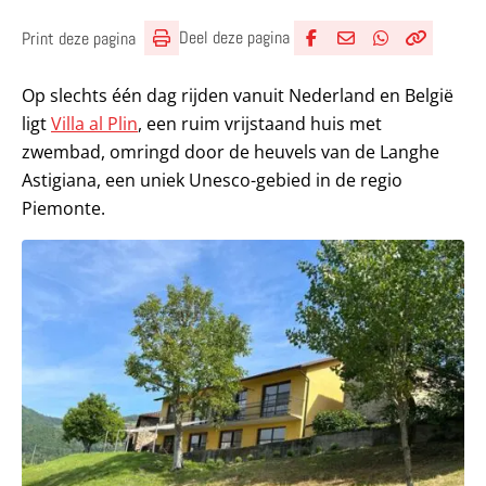
Deel deze pagina
Print deze pagina
Deel via Facebook
Deel via e-mail
Deel via What
Kopieër lin
Kopieer hu
Op slechts één dag rijden vanuit Nederland en België
ligt
Villa al Plin
, een ruim vrijstaand huis met
zwembad, omringd door de heuvels van de Langhe
Astigiana, een uniek Unesco-gebied in de regio
Piemonte.