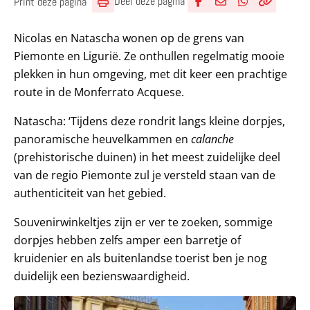
Deel deze pagina
Print deze pagina
Deel via Facebook
Deel via e-mail
Deel via What
Kopieër lin
Kopieer hu
Nicolas en Natascha wonen op de grens van
Piemonte en Ligurië. Ze onthullen regelmatig mooie
plekken in hun omgeving, met dit keer een prachtige
route in de Monferrato Acquese.
Natascha: ‘Tijdens deze rondrit langs kleine dorpjes,
panoramische heuvelkammen en
calanche
(prehistorische duinen) in het meest zuidelijke deel
van de regio Piemonte zul je versteld staan van de
authenticiteit van het gebied.
Souvenirwinkeltjes zijn er ver te zoeken, sommige
dorpjes hebben zelfs amper een barretje of
kruidenier en als buitenlandse toerist ben je nog
duidelijk een bezienswaardigheid.