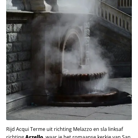
Rijd Acqui Terme uit richting Melazzo en sla linksaf
richting
Arzello
, waar je het romaanse kerkje van San