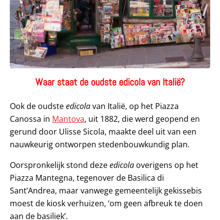
Waar staat de oudste edicola van Italië?
Ook de oudste
edicola
van Italië, op het Piazza
Canossa in
Mantova
, uit 1882, die werd geopend en
gerund door Ulisse Sicola, maakte deel uit van een
nauwkeurig ontworpen stedenbouwkundig plan.
Oorspronkelijk stond deze
edicola
overigens op het
Piazza Mantegna, tegenover de Basilica di
Sant’Andrea, maar vanwege gemeentelijk gekissebis
moest de kiosk verhuizen, ‘om geen afbreuk te doen
aan de basiliek’.