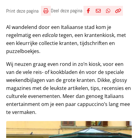
Deel deze pagina
Print deze pagina
Deel via Facebook
Deel via e-mail
Deel via What
Kopieër lin
Kopieer hu
Al wandelend door een Italiaanse stad kom je
regelmatig een
edicola
tegen, een krantenkiosk, met
een kleurrijke collectie kranten, tijdschriften en
puzzelboekjes.
Wij neuzen graag even rond in zo’n kiosk, voor een
van de vele reis- of kookbladen én voor de speciale
weekendbijlagen van de grote kranten. Dikke, glossy
magazines met de leukste artikelen, tips, recensies en
culturele evenementen. Meer dan genoeg Italiaans
entertainment om je een paar cappuccino’s lang mee
te vermaken.