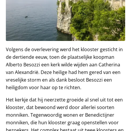
Volgens de overlevering werd het klooster gesticht in
de dertiende eeuw, toen de plaatselijke koopman
Alberto Besozzi een kerk wilde wijden aan Catherina
van Alexandrië. Deze heilige had hem gered van een
vreselijke storm en als dank besloot Besozzi een
heiligdom voor haar op te richten.
Het kerkje dat hij neerzette groeide al snel uit tot een
klooster, dat bewoond werd door allerlei soorten
monniken. Tegenwoordig wonen er Benedictijner
monniken, die hun klooster graag openstellen voor
bezoekers. Het complex bestaat uit twee kloosters en