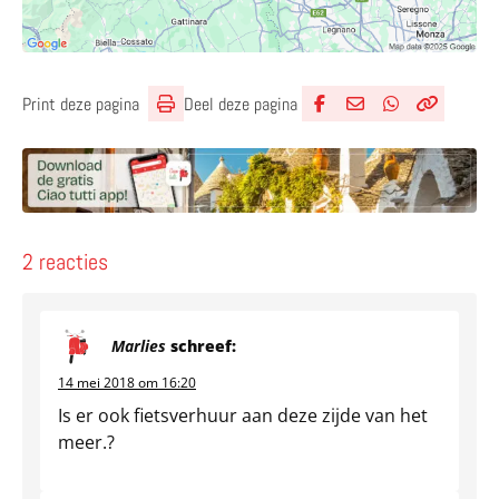
Deel deze pagina
Print deze pagina
Deel via Facebook
Deel via e-mail
Deel via What
Kopieër lin
Kopieer hu
2 reacties
Marlies
schreef:
14 mei 2018 om 16:20
Is er ook fietsverhuur aan deze zijde van het
meer.?