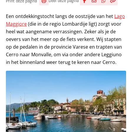
Deel deze pagina
Print deze pagina
Deel via Facebook
Deel via e-mail
Deel via What
Kopieër lin
Kopieer hu
Een ontdekkingstocht langs de oostzijde van het
Lago
Maggiore
(die in de regio Lombardije ligt) zorgt voor
heel wat aangename verrassingen. Zeker als je de
oevers van het meer op de fiets verkent. Wij stapten
op de pedalen in de provincie Varese en trapten van
Cerro naar Monvalle, om via onder andere Leggiuno
in het binnenland weer terug te keren naar Cerro.