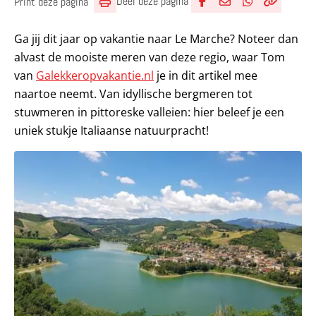
Deel deze pagina
Print deze pagina
Deel via Facebook
Deel via e-mail
Deel via What
Kopieër lin
Kopieer hu
Ga jij dit jaar op vakantie naar Le Marche? Noteer dan
alvast de mooiste meren van deze regio, waar Tom
van
Galekkeropvakantie.nl
je in dit artikel mee
naartoe neemt. Van idyllische bergmeren tot
stuwmeren in pittoreske valleien: hier beleef je een
uniek stukje Italiaanse natuurpracht!