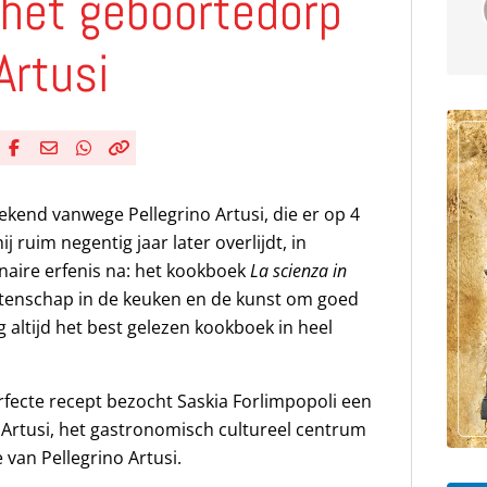
 het geboortedorp
Artusi
Deel via Facebook
Deel via e-mail
Deel via WhatsApp
Kopieër link
Kopieer huidige URL naar klembord
bekend vanwege Pellegrino Artusi, die er op 4
j ruim negentig jaar later overlijdt, in
linaire erfenis na: het kookboek
La scienza in
tenschap in de keuken en de kunst om goed
og altijd het best gelezen kookboek in heel
fecte recept bezocht Saskia Forlimpopoli een
 Artusi, het gastronomisch cultureel centrum
 van Pellegrino Artusi.