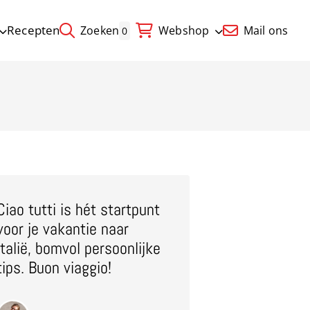
Recepten
Zoeken
Webshop
Mail ons
0
Ciao tutti is hét startpunt
voor je vakantie naar
Italië, bomvol persoonlijke
tips. Buon viaggio!