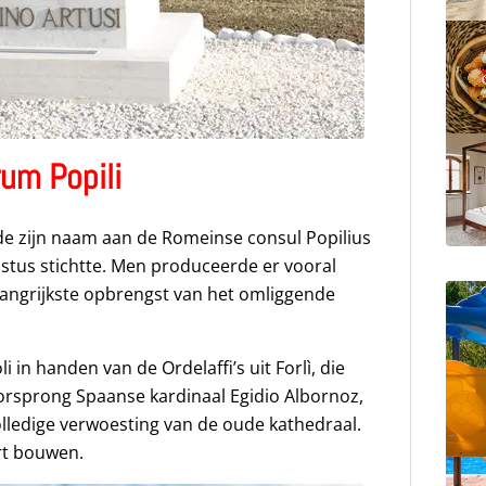
um Popili
e zijn naam aan de Romeinse consul Popilius
istus stichtte. Men produceerde er vooral
elangrijkste opbrengst van het omliggende
in handen van de Ordelaffi’s uit Forlì, die
orsprong Spaanse kardinaal Egidio Albornoz,
olledige verwoesting van de oude kathedraal.
ort bouwen.