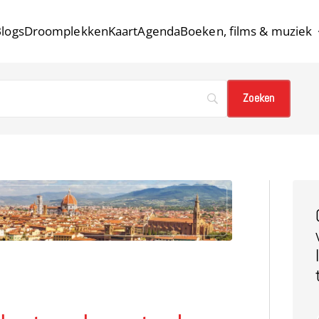
logs
Droomplekken
Kaart
Agenda
Boeken, films & muziek