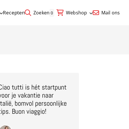
Recepten
Zoeken
Webshop
Mail ons
0
Ciao tutti is hét startpunt
voor je vakantie naar
Italië, bomvol persoonlijke
tips. Buon viaggio!