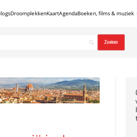
logs
Droomplekken
Kaart
Agenda
Boeken, films & muziek