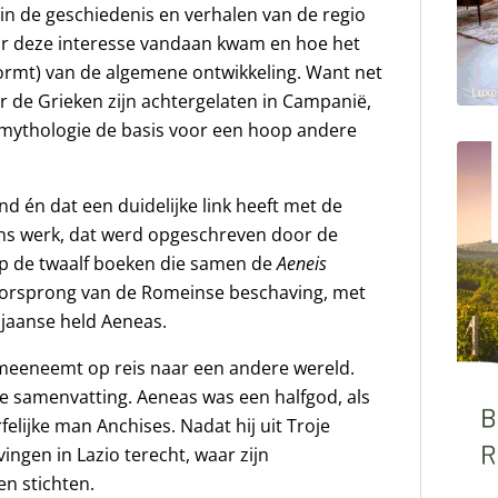
in de geschiedenis en verhalen van de regio
ar deze interesse vandaan kwam en hoe het
rmt) van de algemene ontwikkeling. Want net
 de Grieken zijn achtergelaten in Campanië,
mythologie de basis voor een hoop andere
ind én dat een duidelijke link heeft met de
ns werk, dat werd opgeschreven door de
 op de twaalf boeken die samen de
Aeneis
oorsprong van de Romeinse beschaving, met
ojaanse held Aeneas.
e meeneemt op reis naar een andere wereld.
te samenvatting. Aeneas was een halfgod, als
elijke man Anchises. Nadat hij uit Troje
ingen in Lazio terecht, waar zijn
en stichten.