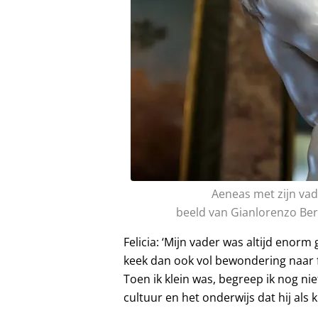
Aeneas met zijn va
beeld van Gianlorenzo Ber
Felicia: ‘Mijn vader was altijd enor
keek dan ook vol bewondering naar f
Toen ik klein was, begreep ik nog nie
cultuur en het onderwijs dat hij als k