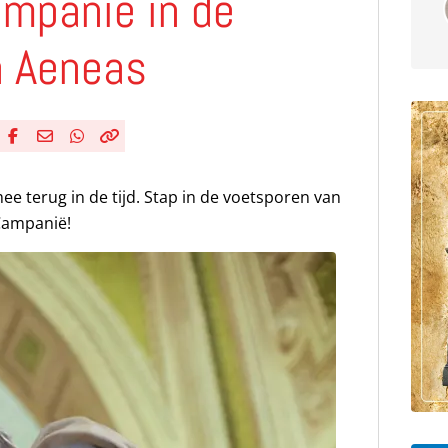
ampanië in de
n Aeneas
Deel via Facebook
Deel via e-mail
Deel via WhatsApp
Kopieër link
Kopieer huidige URL naar klembord
e terug in de tijd. Stap in de voetsporen van
Campanië!