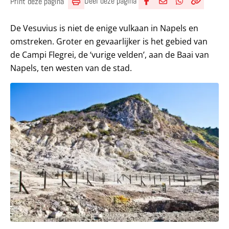
Deel deze pagina
Print deze pagina
Deel via Facebook
Deel via e-mail
Deel via What
Kopieër lin
Kopieer hu
De Vesuvius is niet de enige vulkaan in Napels en
omstreken. Groter en gevaarlijker is het gebied van
de Campi Flegrei, de ‘vurige velden’, aan de Baai van
Napels, ten westen van de stad.