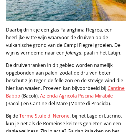
Daarbij drink je een glas Falanghina Flegrea, een
heerlijke witte wijn waarvoor de druiven op de
vulkanische grond van de Campi Flegrei groeien. De
wijn is vernoemd naar een
falanga
, paal in het Latijn.
De druivenranken in dit gebied worden namelijk
opgebonden aan palen, zodat de druiven beter
beschut zijn tegen de felle zon en de stevige wind die
hier kan waaien. Proeven kan bijvoorbeeld bij
Cantine
Babbo
(Bacoli),
Azienda Agricola Piscina Mirabile
(Bacoli) en Cantine del Mare (Monte di Procida).
Bij de
Terme Stufe di Nerone
, bij het Lago di Lucrino,
kun je net als de Romeinse keizers genieten van een
dagje wellness. Zin in actie? Ga dan kajakken op het