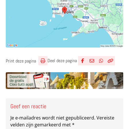
Deel deze pagina
Print deze pagina
Deel via Facebook
Deel via e-mail
Deel via What
Kopieër lin
Kopieer hu
Geef een reactie
Je e-mailadres wordt niet gepubliceerd.
Vereiste
velden zijn gemarkeerd met
*