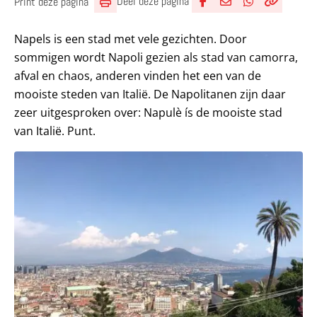
Deel deze pagina
Print deze pagina
Deel via Facebook
Deel via e-mail
Deel via What
Kopieër lin
Kopieer hu
Napels is een stad met vele gezichten. Door
sommigen wordt Napoli gezien als stad van camorra,
afval en chaos, anderen vinden het een van de
mooiste steden van Italië. De Napolitanen zijn daar
zeer uitgesproken over: Napulè ís de mooiste stad
van Italië. Punt.