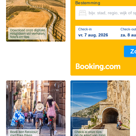
Bestemming
Check-in
Check-out
vr. 7 aug. 2026
za. 8 a