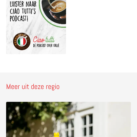
Meer uit deze regio
Lees meer over Culinair Caiazzo – van pizzapelgrims tot s