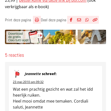
23,99 |
bestel
Rome
via deze link bij bol.com
(ook
verkrijgbaar als e-book)
Deel deze pagina
Print deze pagina
Deel via Facebook
Deel via e-mail
Deel via What
Kopieër lin
Kopieer hu
5 reacties
Jeannette
schreef:
23 mei 2010 om 09:32
Wat een prachtig gezicht en wat zal het idd
heerlijk ruiken.
Heel mooi omdat mee temaken. Cordiali
saluti, Jeannette