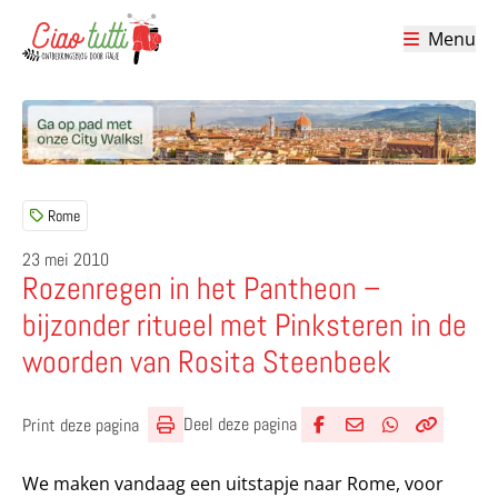
Menu
Ciao tutti – de beste tips voor je vakantie in Italië
Rome
23 mei 2010
Rozenregen in het Pantheon –
bijzonder ritueel met Pinksteren in de
woorden van Rosita Steenbeek
Deel deze pagina
Print deze pagina
Deel via Facebook
Deel via e-mail
Deel via What
Kopieër lin
Kopieer hu
We maken vandaag een uitstapje naar Rome, voor