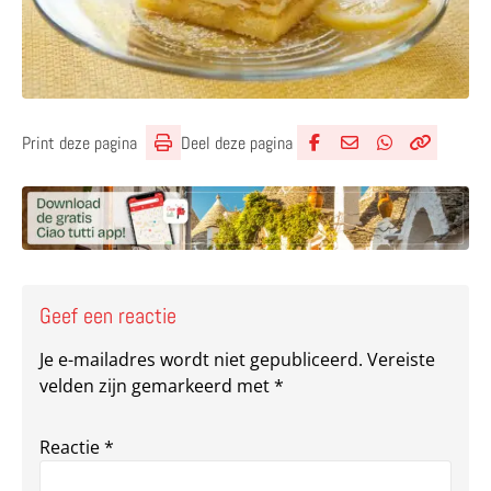
Deel deze pagina
Print deze pagina
Deel via Facebook
Deel via e-mail
Deel via What
Kopieër lin
Kopieer hu
Geef een reactie
Je e-mailadres wordt niet gepubliceerd.
Vereiste
velden zijn gemarkeerd met
*
Reactie
*