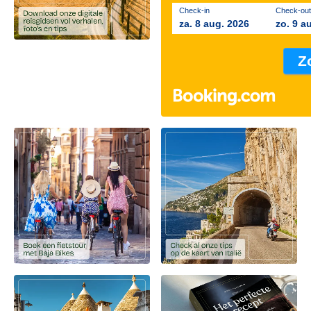
Check-in
Check-out
za. 8 aug. 2026
zo. 9 a