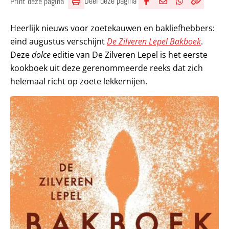
Deel deze pagina
Print deze pagina
Deel via Facebook
Deel via e-mail
Deel via What
Kopieër lin
Kopieer hu
Heerlijk nieuws voor zoetekauwen en bakliefhebbers:
eind augustus verschijnt
De Zilveren Lepel Bakboek
.
Deze
dolce
editie van De Zilveren Lepel is het eerste
kookboek uit deze gerenommeerde reeks dat zich
helemaal richt op zoete lekkernijen.