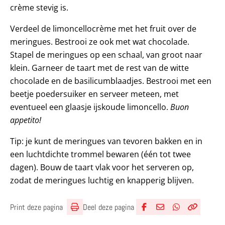
crème stevig is.
Verdeel de limoncellocrème met het fruit over de
meringues. Bestrooi ze ook met wat chocolade.
Stapel de meringues op een schaal, van groot naar
klein. Garneer de taart met de rest van de witte
chocolade en de basilicumblaadjes. Bestrooi met een
beetje poedersuiker en serveer meteen, met
eventueel een glaasje ijskoude limoncello.
Buon
appetito!
Tip: je kunt de meringues van tevoren bakken en in
een luchtdichte trommel bewaren (één tot twee
dagen). Bouw de taart vlak voor het serveren op,
zodat de meringues luchtig en knapperig blijven.
Deel deze pagina
Print deze pagina
Deel via Facebook
Deel via e-mail
Deel via What
Kopieër lin
Kopieer hu