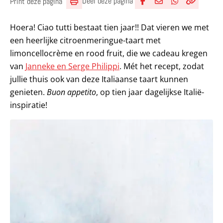
Deel deze pagina
Print deze pagina
Deel via Facebook
Deel via e-mail
Deel via What
Kopieër lin
Kopieer hu
Hoera! Ciao tutti bestaat tien jaar!! Dat vieren we met
een heerlijke citroenmeringue-taart met
limoncellocrème en rood fruit, die we cadeau kregen
van
Janneke en Serge Philippi
. Mét het recept, zodat
jullie thuis ook van deze Italiaanse taart kunnen
genieten.
Buon appetito
, op tien jaar dagelijkse Italië-
inspiratie!