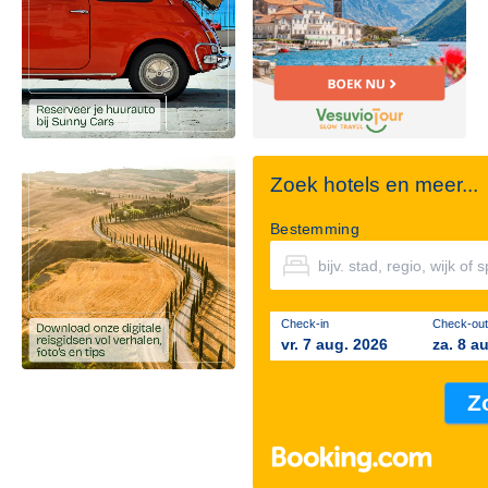
Zoek hotels en meer...
Bestemming
Check-in
Check-out
vr. 7 aug. 2026
za. 8 a