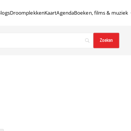
logs
Droomplekken
Kaart
Agenda
Boeken, films & muziek