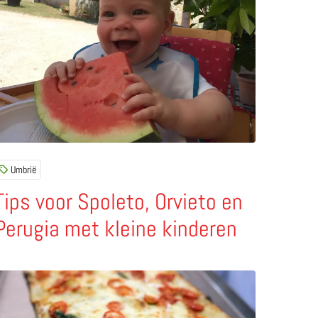
Umbrië
Tips voor Spoleto, Orvieto en
Perugia met kleine kinderen
ees meer over Pizza a metro – pizza per meter in Vico Equ