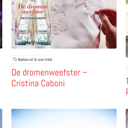
Boeken uit & over Italië
De dromenweefster –
Cristina Caboni
ce van Umbrië
Lees meer over 5 coole tips voor Salerno en omgeving
L