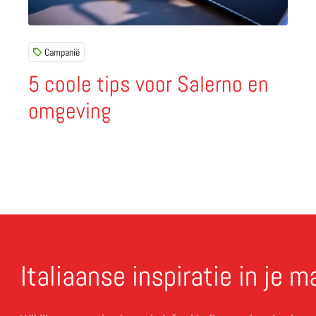
Campanië
5 coole tips voor Salerno en
omgeving
Italiaanse inspiratie in je m