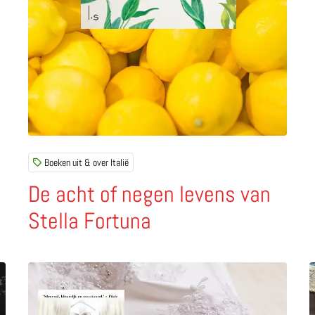
Boeken uit & over Italië
De acht of negen levens van
Stella Fortuna
liaanse sterrenhemel
Lees meer over De dromenweefster – Cristina Caboni
L