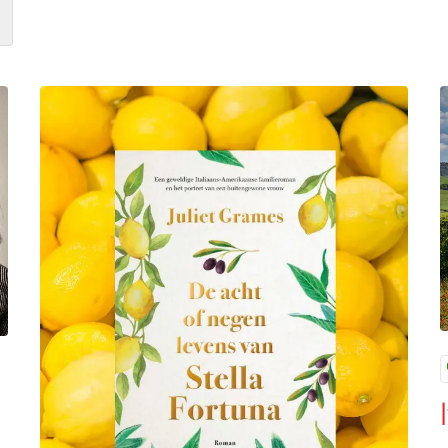
ter commissario Montalbano
Lees meer over De acht of negen levens van Stella Fo
L