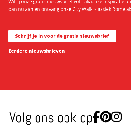
Wil jij onze gratis nieuwsbrief vol Italiaanse inspiratie 
dan nu aan en ontvang onze City Walk Klassiek Rome al
Schrijf je in voor de gratis nieuwsbrief
Eerdere nieuwsbrieven
Volg ons ook op
Ga naa
Ga n
Ga