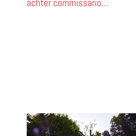
achter commissario
Montalbano
Lees meer over StarsBOX – slapen onder de Ita