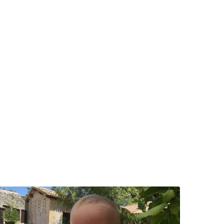
ees meer over Tips voor Spoleto, Orvieto en Perugia met kl