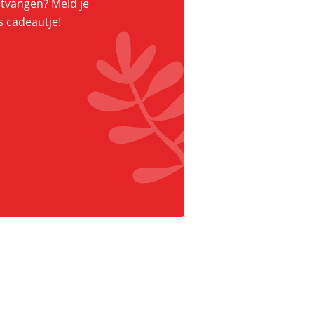
ontvangen? Meld je
s cadeautje!
r Facebook
aar Pinterest
 naar Instagram