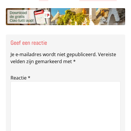
Deel via Facebook
Deel via e-mail
Deel via What
Kopieër lin
Kopieer hu
Geef een reactie
Je e-mailadres wordt niet gepubliceerd.
Vereiste
velden zijn gemarkeerd met
*
Reactie
*