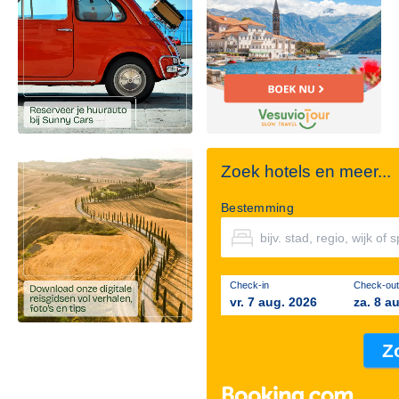
Zoek hotels en meer...
Bestemming
Check-in
Check-out
vr. 7 aug. 2026
za. 8 a