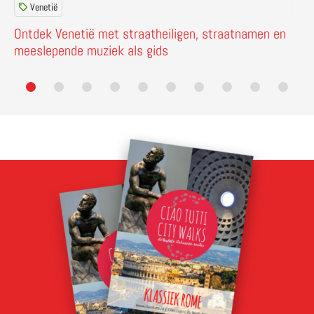
Venetië
Ontdek Venetië met straatheiligen, straatnamen en
meeslepende muziek als gids