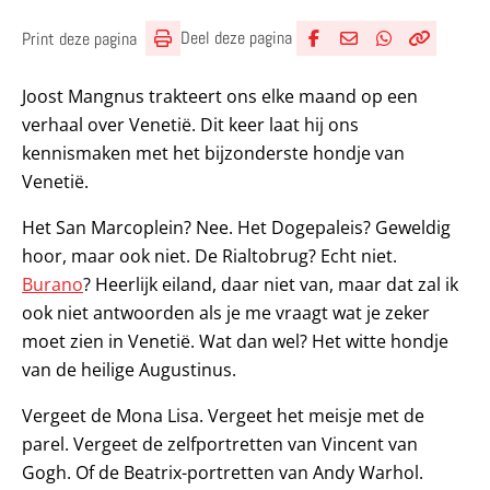
Deel deze pagina
Print deze pagina
Deel via Facebook
Deel via e-mail
Deel via What
Kopieër lin
Kopieer hu
Joost Mangnus trakteert ons elke maand op een
verhaal over Venetië. Dit keer laat hij ons
kennismaken met het bijzonderste hondje van
Venetië.
Het San Marcoplein? Nee. Het Dogepaleis? Geweldig
hoor, maar ook niet. De Rialtobrug? Echt niet.
Burano
? Heerlijk eiland, daar niet van, maar dat zal ik
ook niet antwoorden als je me vraagt wat je zeker
moet zien in Venetië. Wat dan wel? Het witte hondje
van de heilige Augustinus.
Vergeet de Mona Lisa. Vergeet het meisje met de
parel. Vergeet de zelfportretten van Vincent van
Gogh. Of de Beatrix-portretten van Andy Warhol.