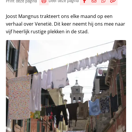
Deel deze pagina
Print deze pagina
Deel via Facebook
Deel via e-mail
Deel via What
Kopieër lin
Kopieer hu
Joost Mangnus trakteert ons elke maand op een
verhaal over Venetië. Dit keer neemt hij ons mee naar
vijf heerlijk rustige plekken in de stad.