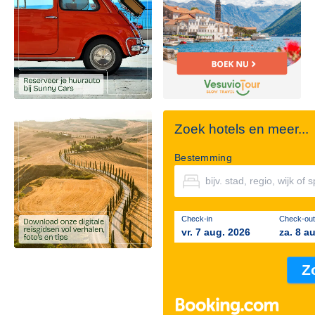
Zoek hotels en meer...
Bestemming
Check-in
Check-out
vr. 7 aug. 2026
za. 8 a