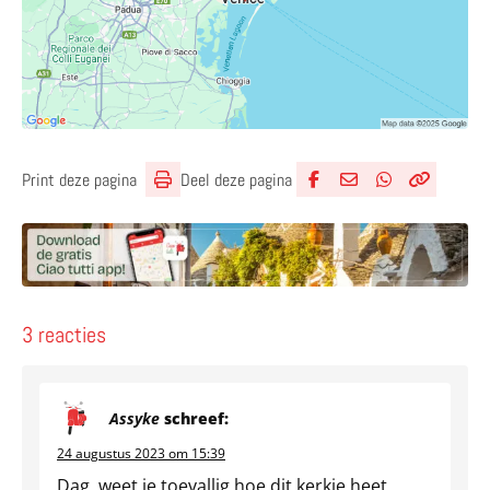
Deel deze pagina
Print deze pagina
Deel via Facebook
Deel via e-mail
Deel via What
Kopieër lin
Kopieer hu
3 reacties
Assyke
schreef:
24 augustus 2023 om 15:39
Dag, weet je toevallig hoe dit kerkje heet