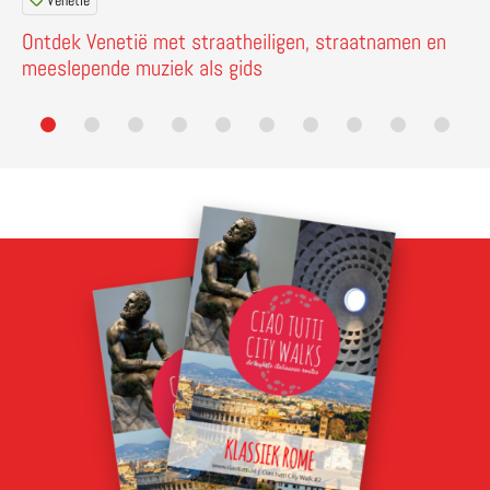
Venetië
Ontdek Venetië met straatheiligen, straatnamen en
meeslepende muziek als gids