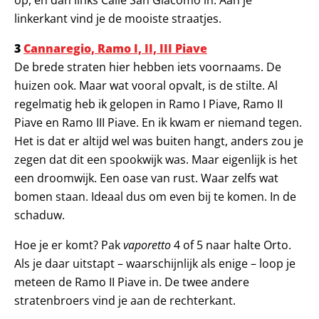
op, en dan links Calle San Giacomo in. Aan je
linkerkant vind je de mooiste straatjes.
3
Cannaregio, Ramo I, II, III Piave
De brede straten hier hebben iets voornaams. De
huizen ook. Maar wat vooral opvalt, is de stilte. Al
regelmatig heb ik gelopen in Ramo I Piave, Ramo II
Piave en Ramo III Piave. En ik kwam er niemand tegen.
Het is dat er altijd wel was buiten hangt, anders zou je
zegen dat dit een spookwijk was. Maar eigenlijk is het
een droomwijk. Een oase van rust. Waar zelfs wat
bomen staan. Ideaal dus om even bij te komen. In de
schaduw.
Hoe je er komt? Pak
vaporetto
4 of 5 naar halte Orto.
Als je daar uitstapt – waarschijnlijk als enige – loop je
meteen de Ramo II Piave in. De twee andere
stratenbroers vind je aan de rechterkant.