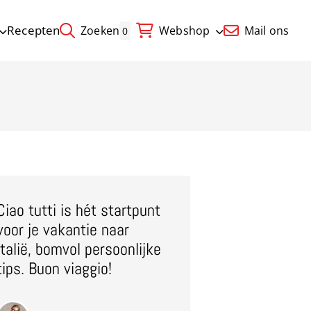
Recepten
Zoeken
Webshop
Mail ons
0
Ciao tutti is hét startpunt
voor je vakantie naar
Italië, bomvol persoonlijke
tips. Buon viaggio!