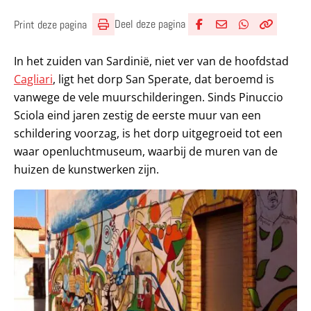
Deel deze pagina
Print deze pagina
Deel via Facebook
Deel via e-mail
Deel via What
Kopieër lin
Kopieer hu
In het zuiden van Sardinië, niet ver van de hoofdstad
Cagliari
, ligt het dorp San Sperate, dat beroemd is
vanwege de vele muurschilderingen. Sinds Pinuccio
Sciola eind jaren zestig de eerste muur van een
schildering voorzag, is het dorp uitgegroeid tot een
waar openluchtmuseum, waarbij de muren van de
huizen de kunstwerken zijn.