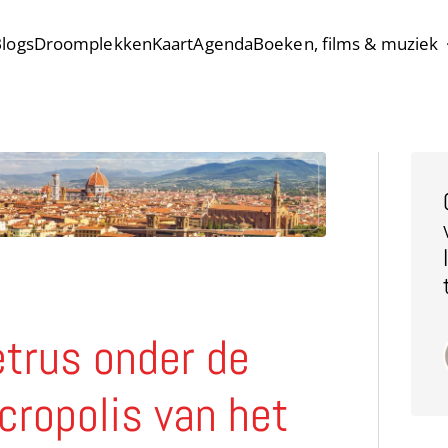
logs
Droomplekken
Kaart
Agenda
Boeken, films & muziek
etrus onder de
cropolis van het