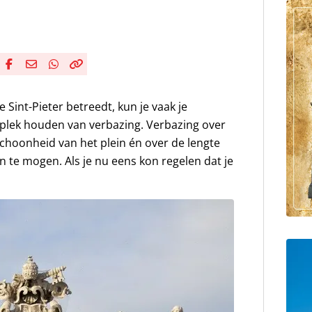
Deel via Facebook
Deel via e-mail
Deel via WhatsApp
Kopieër link
Kopieer huidige URL naar klembord
e Sint-Pieter betreedt, kun je vaak je
plek houden van verbazing. Verbazing over
schoonheid van het plein én over de lengte
en te mogen. Als je nu eens kon regelen dat je