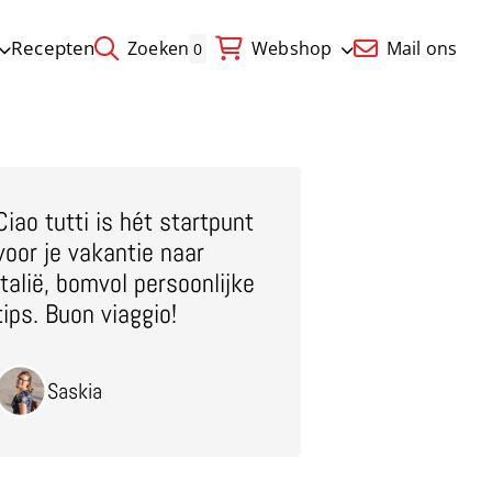
Recepten
Zoeken
Webshop
Mail ons
0
Ciao tutti is hét startpunt
voor je vakantie naar
Italië, bomvol persoonlijke
tips. Buon viaggio!
Saskia