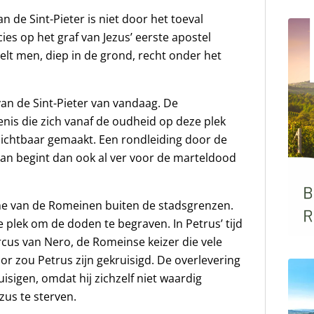
an de Sint-Pieter is niet door het toeval
es op het graf van Jezus’ eerste apostel
telt men, diep in de grond, recht onder het
van de Sint-Pieter van vandaag. De
enis die zich vanaf de oudheid op deze plek
jk zichtbaar gemaakt. Een rondleiding door de
an begint dan ook al ver voor de marteldood
ome van de Romeinen buiten de stadsgrenzen.
plek om de doden te begraven. In Petrus’ tijd
rcus van Nero, de Romeinse keizer die vele
cor zou Petrus zijn gekruisigd. De overlevering
ruisigen, omdat hij zichzelf niet waardig
zus te sterven.