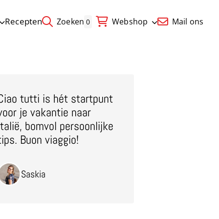
Recepten
Zoeken
Webshop
Mail ons
0
Ciao tutti is hét startpunt
voor je vakantie naar
Italië, bomvol persoonlijke
tips. Buon viaggio!
Saskia