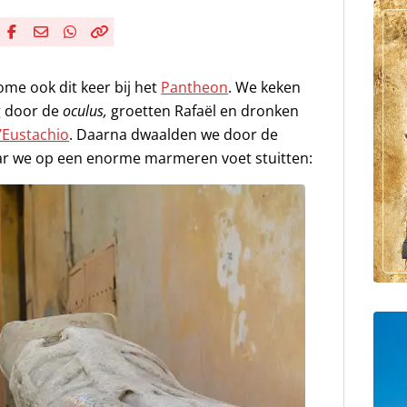
Deel via Facebook
Deel via e-mail
Deel via WhatsApp
Kopieër link
Kopieer huidige URL naar klembord
ome ook dit keer bij het
Pantheon
. We keken
 door de
oculus,
groetten Rafaël en dronken
’Eustachio
. Daarna dwaalden we door de
ar we op een enorme marmeren voet stuitten: