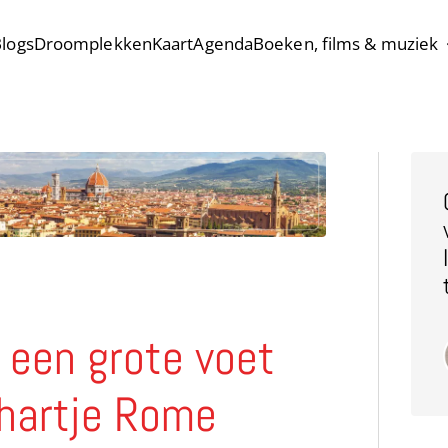
logs
Droomplekken
Kaart
Agenda
Boeken, films & muziek
 een grote voet
 hartje Rome