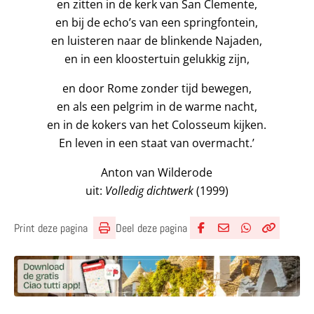
en zitten in de kerk van San Clemente,
en bij de echo’s van een springfontein,
en luisteren naar de blinkende Najaden,
en in een kloostertuin gelukkig zijn,
en door Rome zonder tijd bewegen,
en als een pelgrim in de warme nacht,
en in de kokers van het Colosseum kijken.
En leven in een staat van overmacht.’
Anton van Wilderode
uit:
Volledig dichtwerk
(1999)
Deel deze pagina
Print deze pagina
Deel via Facebook
Deel via e-mail
Deel via What
Kopieër lin
Kopieer hu