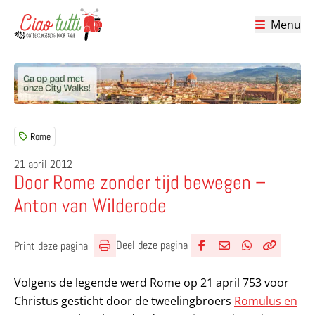
Menu
Ciao tutti – de beste tips voor je vakantie in Italië
Rome
21 april 2012
Door Rome zonder tijd bewegen –
Anton van Wilderode
Deel deze pagina
Print deze pagina
Deel via Facebook
Deel via e-mail
Deel via What
Kopieër lin
Kopieer hu
Volgens de legende werd Rome op 21 april 753 voor
Christus gesticht door de tweelingbroers
Romulus en