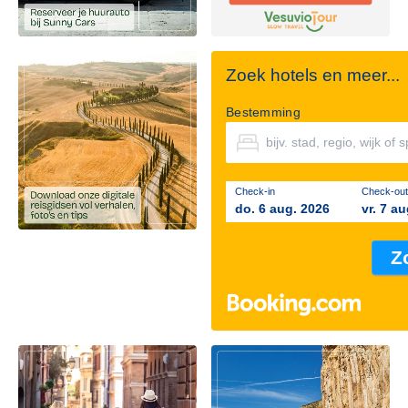
Zoek hotels en meer...
Bestemming
Check-in
Check-out
do. 6 aug. 2026
vr. 7 a