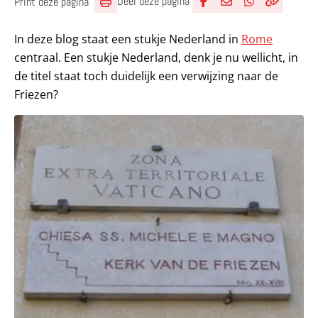
Deel deze pagina
Print deze pagina
Deel via Facebook
Deel via e-mail
Deel via What
Kopieër lin
Kopieer hu
In deze blog staat een stukje Nederland in
Rome
centraal. Een stukje Nederland, denk je nu wellicht, in
de titel staat toch duidelijk een verwijzing naar de
Friezen?