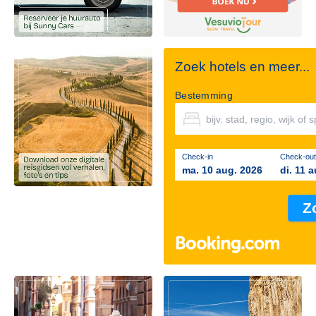
Zoek hotels en meer...
Bestemming
Check-in
Check-out
ma. 10 aug. 2026
di. 11 