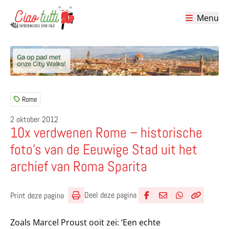
Menu
Ciao tutti – de beste tips voor je vakantie in Italië
Rome
2 oktober 2012
10x verdwenen Rome – historische
foto’s van de Eeuwige Stad uit het
archief van Roma Sparita
Deel deze pagina
Print deze pagina
Deel via Facebook
Deel via e-mail
Deel via What
Kopieër lin
Kopieer hu
Zoals Marcel Proust ooit zei: ‘Een echte