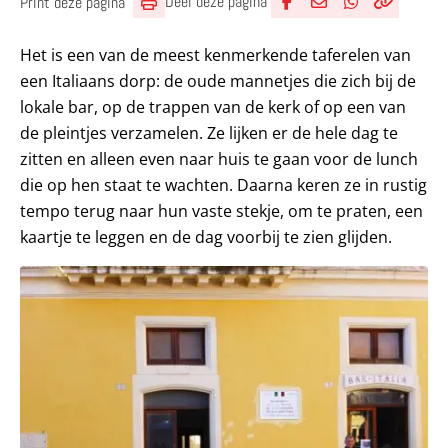
Deel deze pagina
Print deze pagina
Deel via Facebook
Deel via e-mail
Deel via What
Kopieër lin
Kopieer hu
Het is een van de meest kenmerkende taferelen van
een Italiaans dorp: de oude mannetjes die zich bij de
lokale bar, op de trappen van de kerk of op een van
de pleintjes verzamelen. Ze lijken er de hele dag te
zitten en alleen even naar huis te gaan voor de lunch
die op hen staat te wachten. Daarna keren ze in rustig
tempo terug naar hun vaste stekje, om te praten, een
kaartje te leggen en de dag voorbij te zien glijden.