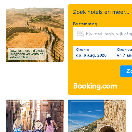
Zoek hotels en meer...
Bestemming
Check-in
Check-out
do. 6 aug. 2026
vr. 7 a