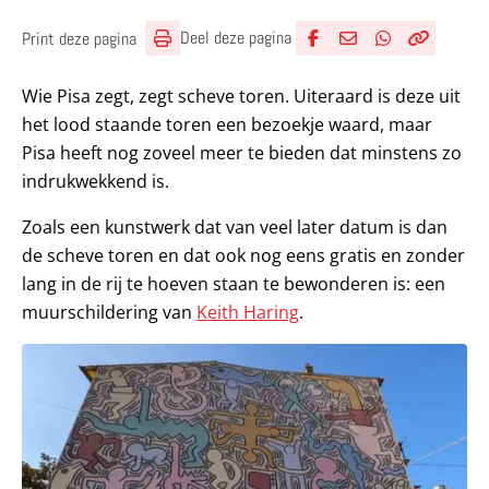
Deel deze pagina
Print deze pagina
Deel via Facebook
Deel via e-mail
Deel via What
Kopieër lin
Kopieer hu
Wie Pisa zegt, zegt scheve toren. Uiteraard is deze uit
het lood staande toren een bezoekje waard, maar
Pisa heeft nog zoveel meer te bieden dat minstens zo
indrukwekkend is.
Zoals een kunstwerk dat van veel later datum is dan
de scheve toren en dat ook nog eens gratis en zonder
lang in de rij te hoeven staan te bewonderen is: een
muurschildering van
Keith Haring
.