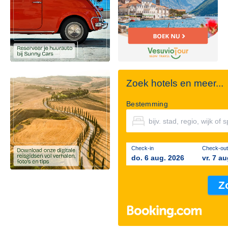
Zoek hotels en meer...
Bestemming
Check-in
Check-out
do. 6 aug. 2026
vr. 7 a