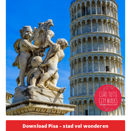
Opent in
Download Pisa – stad vol wonderen