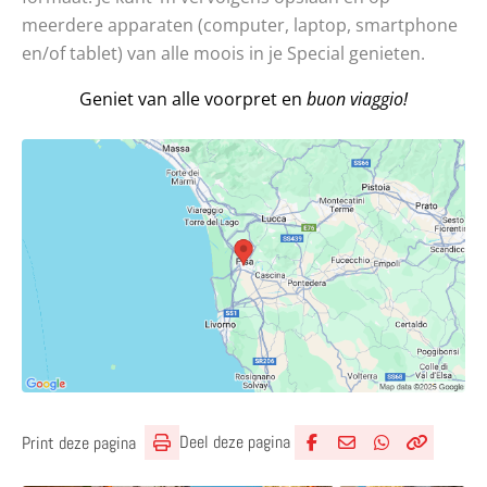
meerdere apparaten (computer, laptop, smartphone
en/of tablet) van alle moois in je Special genieten.
Geniet van alle voorpret en
buon viaggio!
Deel deze pagina
Print deze pagina
Deel via Facebook
Deel via e-mail
Deel via What
Kopieër lin
Kopieer hu