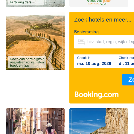
Zoek hotels en meer...
Bestemming
Check-in
Check-out
ma. 10 aug. 2026
di. 11 