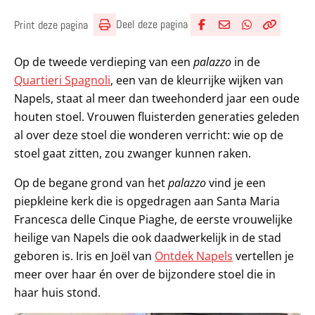
Deel deze pagina
Print deze pagina
Deel via Facebook
Deel via e-mail
Deel via What
Kopieër lin
Kopieer hu
Op de tweede verdieping van een
palazzo
in de
Quartieri Spagnoli
, een van de kleurrijke wijken van
Napels, staat al meer dan tweehonderd jaar een oude
houten stoel. Vrouwen fluisterden generaties geleden
al over deze stoel die wonderen verricht: wie op de
stoel gaat zitten, zou zwanger kunnen raken.
Op de begane grond van het
palazzo
vind je een
piepkleine kerk die is opgedragen aan Santa Maria
Francesca delle Cinque Piaghe, de eerste vrouwelijke
heilige van Napels die ook daadwerkelijk in de stad
geboren is. Iris en Joël van
Ontdek Napels
vertellen je
meer over haar én over de bijzondere stoel die in
haar huis stond.