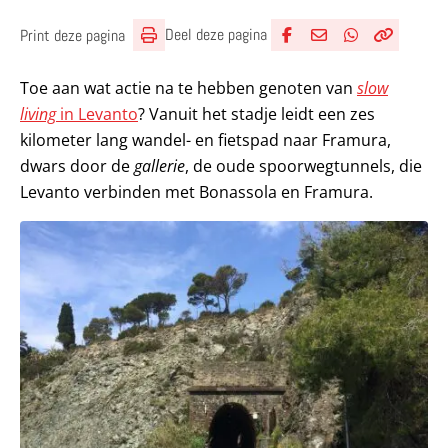
Deel deze pagina
Print deze pagina
Deel via Facebook
Deel via e-mail
Deel via What
Kopieër lin
Kopieer hu
Toe aan wat actie na te hebben genoten van
slow
living
in Levanto
? Vanuit het stadje leidt een zes
kilometer lang wandel- en fietspad naar Framura,
dwars door de
gallerie
, de oude spoorwegtunnels, die
Levanto verbinden met Bonassola en Framura.