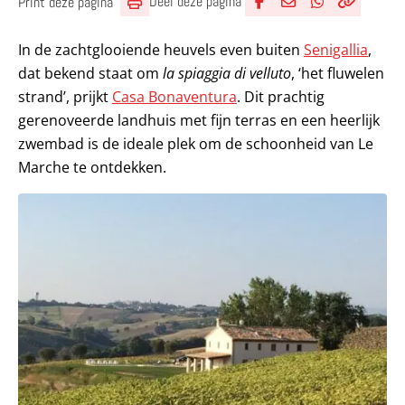
Deel deze pagina
Print deze pagina
Deel via Facebook
Deel via e-mail
Deel via What
Kopieër lin
Kopieer hu
In de zachtglooiende heuvels even buiten
Senigallia
,
dat bekend staat om
la spiaggia di velluto
, ‘het fluwelen
strand’, prijkt
Casa Bonaventura
. Dit prachtig
gerenoveerde landhuis met fijn terras en een heerlijk
zwembad is de ideale plek om de schoonheid van Le
Marche te ontdekken.