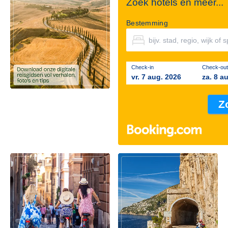
Zoek hotels en meer...
Bestemming
Check-in
Check-out
vr. 7 aug. 2026
za. 8 a