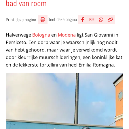
bad van room
Deel deze pagina
Print deze pagina
Deel via Facebook
Deel via e-mail
Deel via What
Kopieër lin
Kopieer hu
Halverwege
Bologna
en
Modena
ligt San Giovanni in
Persiceto. Een dorp waar je waarschijnlijk nog nooit
van hebt gehoord, maar waar je verwelkomd wordt
door kleurrijke muurschilderingen, een koninklijke kat
en de lekkerste tortellini van heel Emilia-Romagna.