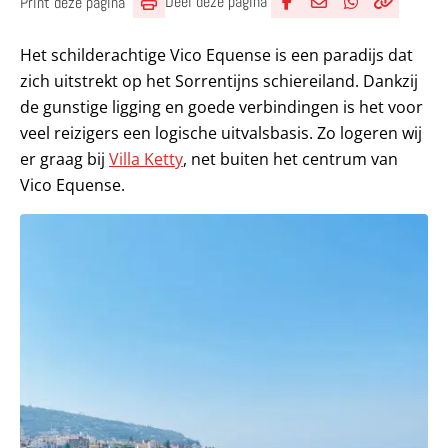
Deel deze pagina
Print deze pagina
Deel via Facebook
Deel via e-mail
Deel via What
Kopieër lin
Kopieer hu
Het schilderachtige Vico Equense is een paradijs dat
zich uitstrekt op het Sorrentijns schiereiland. Dankzij
de gunstige ligging en goede verbindingen is het voor
veel reizigers een logische uitvalsbasis. Zo logeren wij
er graag bij
Villa Ketty
, net buiten het centrum van
Vico Equense.