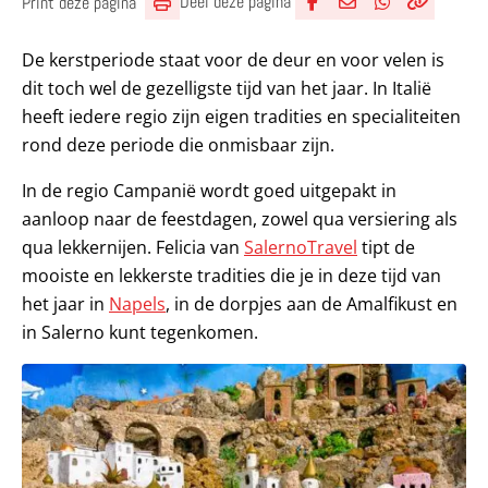
Deel deze pagina
Print deze pagina
Deel via Facebook
Deel via e-mail
Deel via What
Kopieër lin
Kopieer hu
De kerstperiode staat voor de deur en voor velen is
dit toch wel de gezelligste tijd van het jaar. In Italië
heeft iedere regio zijn eigen tradities en specialiteiten
rond deze periode die onmisbaar zijn.
In de regio Campanië wordt goed uitgepakt in
aanloop naar de feestdagen, zowel qua versiering als
qua lekkernijen. Felicia van
SalernoTravel
tipt de
mooiste en lekkerste tradities die je in deze tijd van
het jaar in
Napels
, in de dorpjes aan de Amalfikust en
in Salerno kunt tegenkomen.