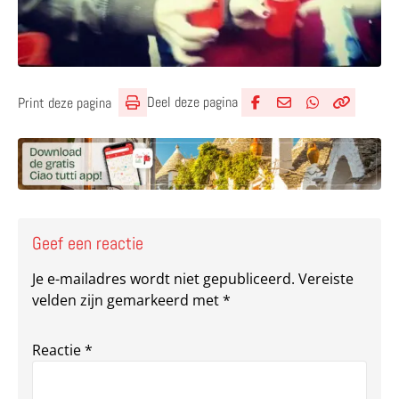
Deel deze pagina
Print deze pagina
Deel via Facebook
Deel via e-mail
Deel via What
Kopieër lin
Kopieer hu
Geef een reactie
Je e-mailadres wordt niet gepubliceerd.
Vereiste
velden zijn gemarkeerd met
*
Reactie
*