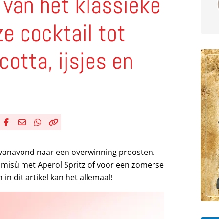
– van het klassieke
ze cocktail tot
cotta, ijsjes en
Deel via Facebook
Deel via e-mail
Deel via WhatsApp
Kopieër link
Kopieer huidige URL naar klembord
e vanavond naar een overwinning proosten.
tiramisù met Aperol Spritz of voor een zomerse
in dit artikel kan het allemaal!