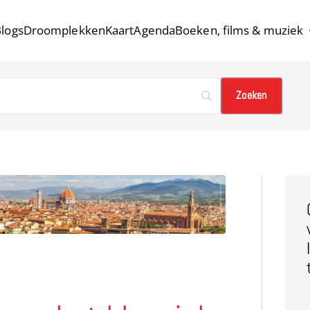
logs
Droomplekken
Kaart
Agenda
Boeken, films & muziek