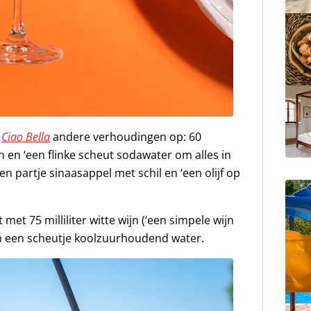
k
Ciao Bella
andere verhoudingen op: 60
wijn en ‘een flinke scheut sodawater om alles in
en partje sinaasappel met schil en ‘een olijf op
et 75 milliliter witte wijn (‘een simpele wijn
l en een scheutje koolzuurhoudend water.