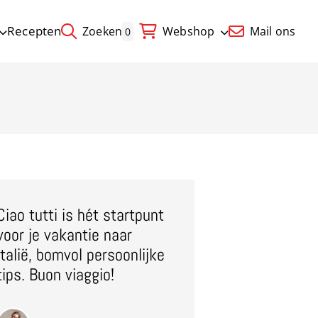
Recepten
Zoeken
Webshop
Mail ons
0
Ciao tutti is hét startpunt
voor je vakantie naar
Italië, bomvol persoonlijke
tips. Buon viaggio!