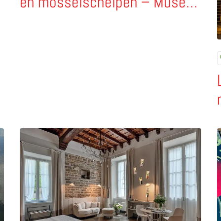
t
en mosselschelpen – Museo
Divino (Napels)
 Venetië, Florence en Palermo
Lees meer over GombitHotel – modern design tussen
L