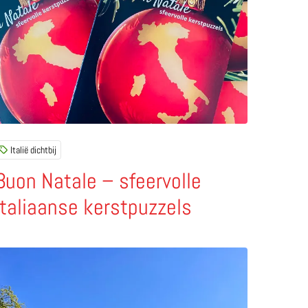
Italië dichtbij
Buon Natale – sfeervolle
Italiaanse kerstpuzzels
 uit Italië
ees meer over Santa Fiora – een van de mooiste dorpjes v