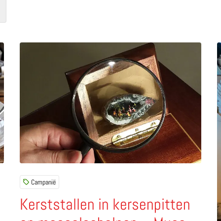
an het originele recept tot verrukkelijke variaties
Lees meer over Kerststallen in kersenpitten en mosse
L
Campanië
Kerststallen in kersenpitten