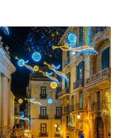
lschelpen – Museo Divino (Napels)
ees meer over Lichtjes, kerstmarkten en meer kerst-evene