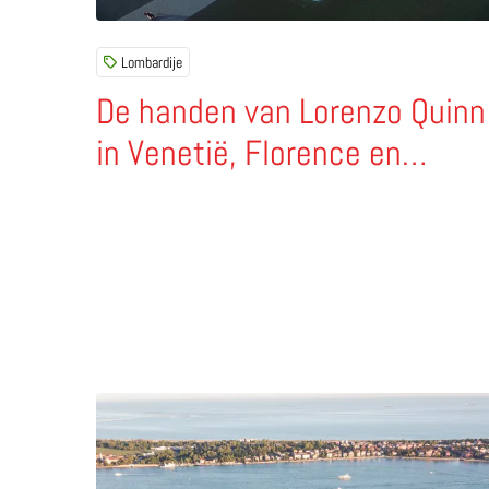
Lombardije
De handen van Lorenzo Quinn
in Venetië, Florence en
Palermo
Lees meer over Wat zijn de vijf mooiste voetbals