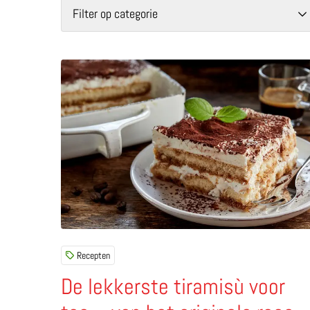
Filter op categorie
Lees meer over De lekkerste tiramisù voor toe – v
Recepten
De lekkerste tiramisù voor