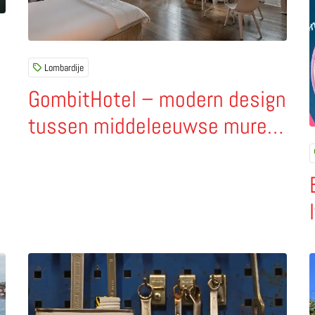
Lombardije
GombitHotel – modern design
tussen middeleeuwse muren
in hartje Bergamo
tadions van Italië?
Lees meer over Engine – de nieuwe 100% biologische gin
L