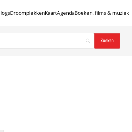
logs
Droomplekken
Kaart
Agenda
Boeken, films & muziek