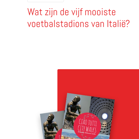
Wat zijn de vijf mooiste
voetbalstadions van Italië?