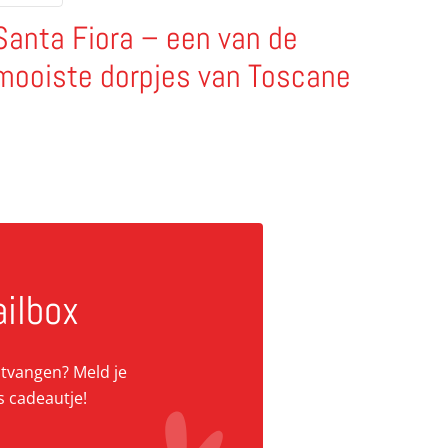
Santa Fiora – een van de
mooiste dorpjes van Toscane
ailbox
ontvangen? Meld je
s cadeautje!