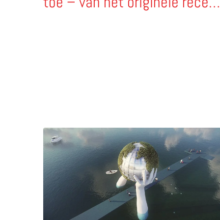
toe – van het originele recep
tot verrukkelijke variaties
Lees meer over De handen van Lorenzo Quinn in