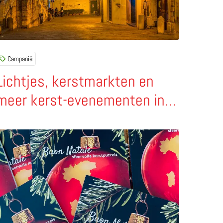
Campanië
Lichtjes, kerstmarkten en
meer kerst-evenementen in
de regio Campanië
 middeleeuwse muren in hartje Bergamo
ees meer over Buon Natale – sfeervolle Italiaanse kerstpuzz