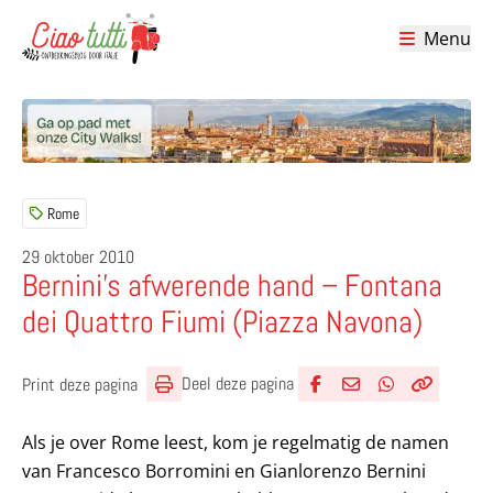
Menu
Ciao tutti – de beste tips voor je vakantie in Italië
Rome
29 oktober 2010
Bernini’s afwerende hand – Fontana
dei Quattro Fiumi (Piazza Navona)
Deel deze pagina
Print deze pagina
Deel via Facebook
Deel via e-mail
Deel via What
Kopieër lin
Kopieer hu
Als je over Rome leest, kom je regelmatig de namen
van Francesco Borromini en Gianlorenzo Bernini