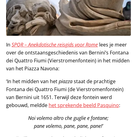
In
SPQR – Anekdotische reisgids voor Rome
lees je meer
over de ontstaansgeschiedenis van Bernini’s Fontana
dei Quattro Fiumi (Vierstromenfontein) in het midden
van het Piazza Navona:
‘In het midden van het
piazza
staat de prachtige
Fontana dei Quattro Fiumi (de Vierstromenfontein)
van Bernini uit 1651. Terwijl deze fontein werd
gebouwd, meldde
het sprekende beeld Pasquino
:
Noi volemo altro che guglie e fontane;
pane volemo, pane, pane, pane!’