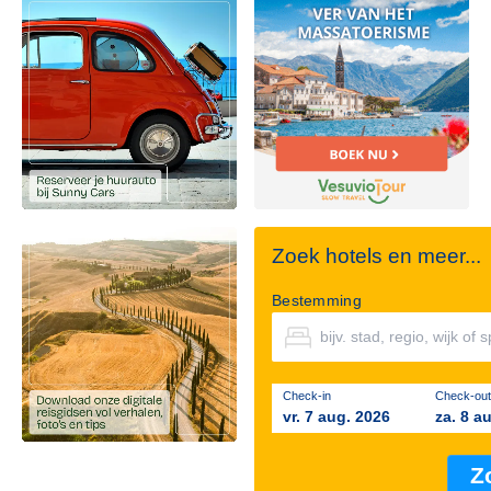
Zoek hotels en meer...
Bestemming
Check-in
Check-out
vr. 7 aug. 2026
za. 8 a