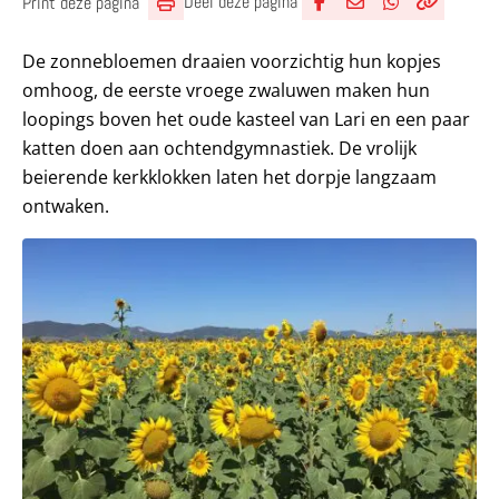
Deel deze pagina
Print deze pagina
Deel via Facebook
Deel via e-mail
Deel via What
Kopieër lin
Kopieer hu
De zonnebloemen draaien voorzichtig hun kopjes
omhoog, de eerste vroege zwaluwen maken hun
loopings boven het oude kasteel van Lari en een paar
katten doen aan ochtendgymnastiek. De vrolijk
beierende kerkklokken laten het dorpje langzaam
ontwaken.