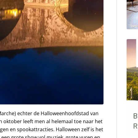
Marche) echter de Halloweenhoofdstad van
n oktober leeft men al helemaal toe naar het
ngen en spookattracties. Halloween zelf is het
t een grote show vol muziek, grote vuren en