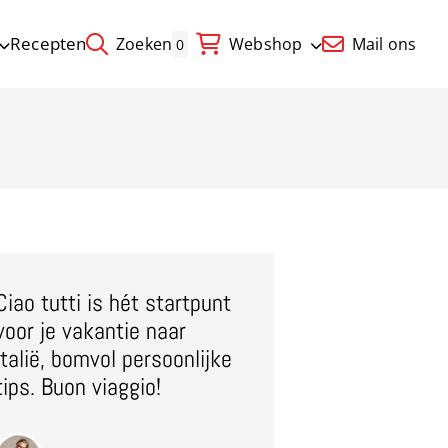
Recepten
Zoeken
Webshop
Mail ons
0
Ciao tutti is hét startpunt
voor je vakantie naar
Italië, bomvol persoonlijke
tips. Buon viaggio!