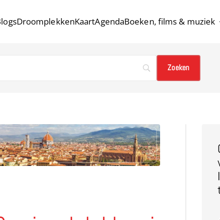
logs
Droomplekken
Kaart
Agenda
Boeken, films & muziek