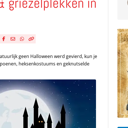
 griezelplekken in
Deel via Facebook
Deel via e-mail
Deel via WhatsApp
Kopieër link
Kopieer huidige URL naar klembord
natuurlijk geen Halloween werd gevierd, kun je
mpoenen, heksenkostuums en geknutselde