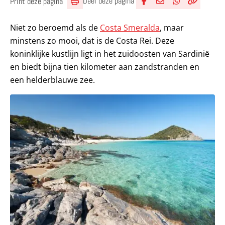
Deel deze pagina
Print deze pagina
Deel via Facebook
Deel via e-mail
Deel via What
Kopieër lin
Kopieer hu
Niet zo beroemd als de
Costa Smeralda
, maar
minstens zo mooi, dat is de Costa Rei. Deze
koninklijke kustlijn ligt in het zuidoosten van Sardinië
en biedt bijna tien kilometer aan zandstranden en
een helderblauwe zee.