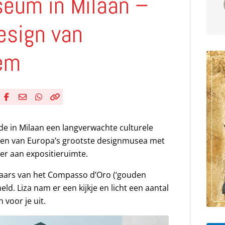
seum in Milaan –
esign van
dem
Deel via Facebook
Deel via e-mail
Deel via WhatsApp
Kopieër link
Kopieer huidige URL naar klembord
e in Milaan een langverwachte culturele
 een van Europa’s grootste designmusea met
ter aan expositieruimte.
naars van het Compasso d’Oro (‘gouden
ld. Liza nam er een kijkje en licht een aantal
voor je uit.