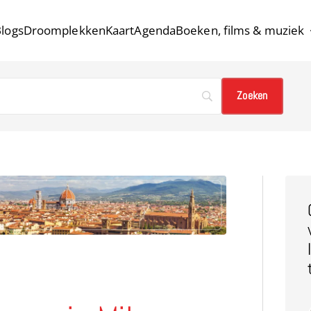
logs
Droomplekken
Kaart
Agenda
Boeken, films & muziek