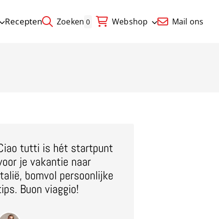
Recepten
Zoeken
Webshop
Mail ons
0
Ciao tutti is hét startpunt
voor je vakantie naar
Italië, bomvol persoonlijke
tips. Buon viaggio!