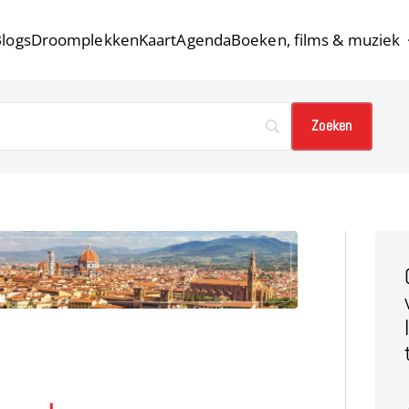
logs
Droomplekken
Kaart
Agenda
Boeken, films & muziek