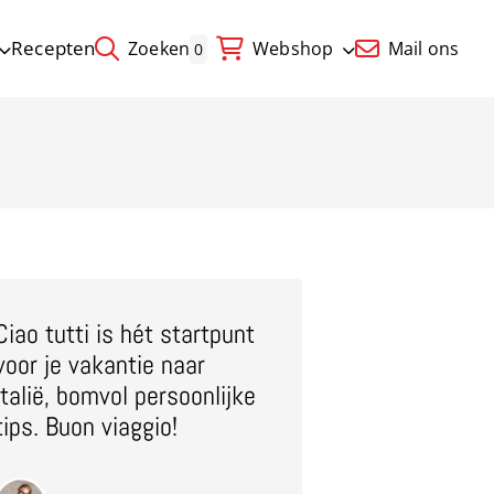
Recepten
Zoeken
Webshop
Mail ons
0
Ciao tutti is hét startpunt
voor je vakantie naar
Italië, bomvol persoonlijke
tips. Buon viaggio!