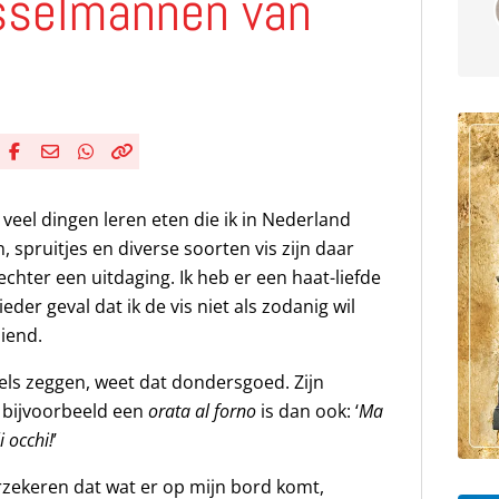
sselmannen van
Deel via Facebook
Deel via e-mail
Deel via WhatsApp
Kopieër link
Kopieer huidige URL naar klembord
ik veel dingen leren eten die ik in Nederland
n, spruitjes en diverse soorten vis zijn daar
 echter een uitdaging. Ik heb er een haat-liefde
der geval dat ik de vis niet als zodanig wil
iend.
els zeggen, weet dat dondersgoed. Zijn
n bijvoorbeeld een
orata al forno
is dan ook: ‘
Ma
 occhi!
’
erzekeren dat wat er op mijn bord komt,