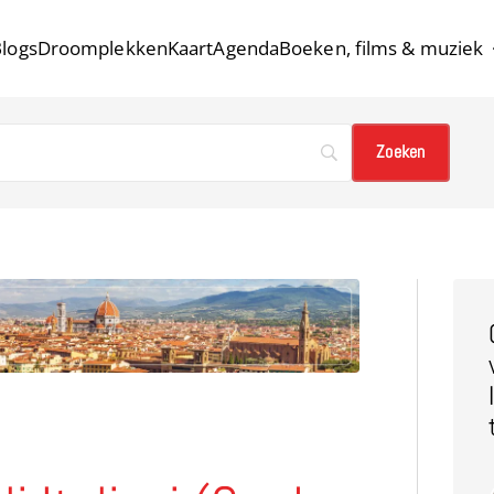
logs
Droomplekken
Kaart
Agenda
Boeken, films & muziek