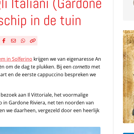
gli Italiani (Gardone
schip in de tuin
Deel via Facebook
Deel via e-mail
Deel via WhatsApp
Kopieër link
Kopieer huidige URL naar klembord
m in Solferino
krijgen we van eigenaresse An
n om de dag te plukken. Bij een
cornetto
met
aart en de eerste cappuccino bespreken we
ezoek aan Il Vittoriale, het voormalige
o in Gardone Riviera, net ten noorden van
n we daarheen, vergezeld door een heerlijk