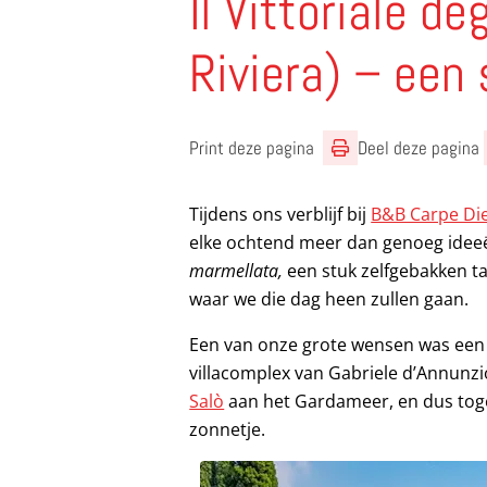
Il Vittoriale de
Riviera) – een 
Print deze pagina
Deel deze pagina
Tijdens ons verblijf bij
B&B Carpe Die
elke ochtend meer dan genoeg ideeë
marmellata,
een stuk zelfgebakken t
waar we die dag heen zullen gaan.
Een van onze grote wensen was een b
villacomplex van Gabriele d’Annunzi
Salò
aan het Gardameer, en dus toge
zonnetje.