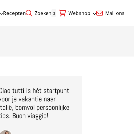
Recepten
Zoeken
Webshop
Mail ons
0
Ciao tutti is hét startpunt
voor je vakantie naar
Italië, bomvol persoonlijke
tips. Buon viaggio!