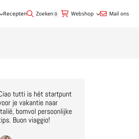
Recepten
Zoeken
Webshop
Mail ons
0
Ciao tutti is hét startpunt
voor je vakantie naar
Italië, bomvol persoonlijke
tips. Buon viaggio!