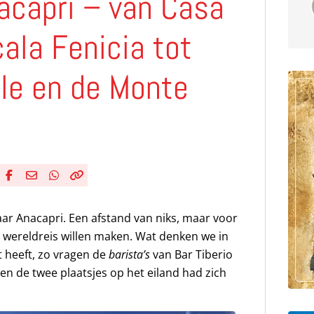
acapri – van Casa
ala Fenicia tot
ele en de Monte
Deel via Facebook
Deel via e-mail
Deel via WhatsApp
Kopieër link
Kopieer huidige URL naar klembord
ar Anacapri. Een afstand van niks, maar voor
n wereldreis willen maken. Wat denken we in
t heeft, zo vragen de
barista’s
van Bar Tiberio
sen de twee plaatsjes op het eiland had zich