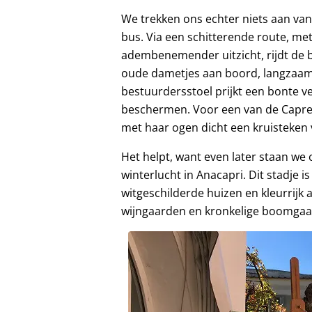
We trekken ons echter niets aan va
bus. Via een schitterende route, me
adembenemender uitzicht, rijdt de 
oude dametjes aan boord, langzaa
bestuurdersstoel prijkt een bonte 
beschermen. Voor een van de Capres
met haar ogen dicht een kruisteken
Het helpt, want even later staan w
winterlucht in Anacapri. Dit stadje i
witgeschilderde huizen en kleurrij
wijngaarden en kronkelige boomgaard