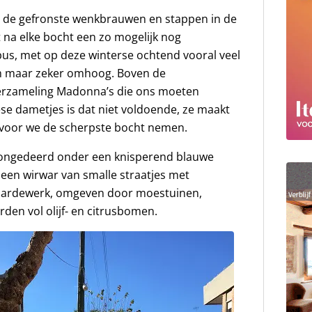
n de gefronste wenkbrauwen en stappen in de
t na elke bocht een zo mogelijk nog
bus, met op deze winterse ochtend vooral veel
m maar zeker omhoog. Boven de
verzameling Madonna’s die ons moeten
e dametjes is dat niet voldoende, ze maakt
 voor we de scherpste bocht nemen.
e ongedeerd onder een knisperend blauwe
s een wirwar van smalle straatjes met
k aardewerk, omgeven door moestuinen,
en vol olijf- en citrusbomen.