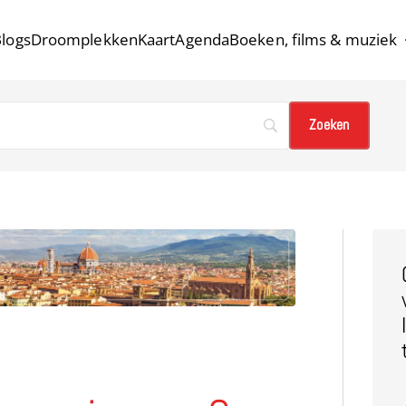
logs
Droomplekken
Kaart
Agenda
Boeken, films & muziek