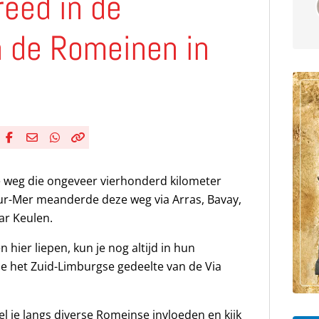
reed in de
n de Romeinen in
Deel via Facebook
Deel via e-mail
Deel via WhatsApp
Kopieër link
Kopieer huidige URL naar klembord
e weg die ongeveer vierhonderd kilometer
ur-Mer meanderde deze weg via Arras, Bavay,
ar Keulen.
hier liepen, kun je nog altijd in hun
 het Zuid-Limburgse gedeelte van de Via
l je langs diverse Romeinse invloeden en kijk