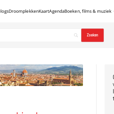
logs
Droomplekken
Kaart
Agenda
Boeken, films & muziek