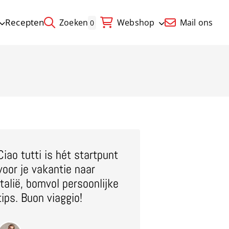
Recepten
Zoeken
Webshop
Mail ons
0
Ciao tutti is hét startpunt
voor je vakantie naar
Italië, bomvol persoonlijke
tips. Buon viaggio!