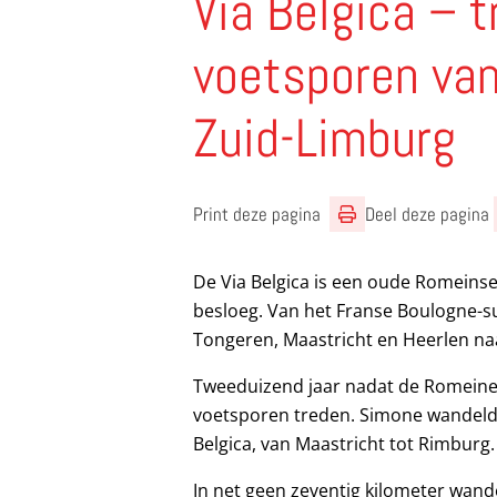
Via Belgica – t
voetsporen va
Zuid-Limburg
Print deze pagina
Deel deze pagina
De Via Belgica is een oude Romeins
besloeg. Van het Franse Boulogne-s
Tongeren, Maastricht en Heerlen na
Tweeduizend jaar nadat de Romeinen 
voetsporen treden. Simone wandelde
Belgica, van Maastricht tot Rimburg.
In net geen zeventig kilometer wande