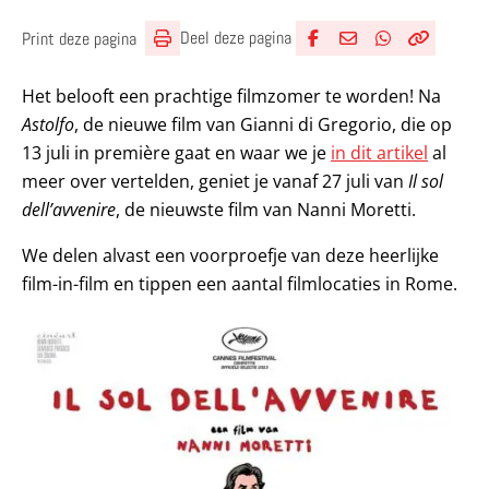
Deel deze pagina
Print deze pagina
Deel via Facebook
Deel via e-mail
Deel via What
Kopieër lin
Kopieer hu
Het belooft een prachtige filmzomer te worden! Na
Astolfo
, de nieuwe film van Gianni di Gregorio, die op
13 juli in première gaat en waar we je
in dit artikel
al
meer over vertelden, geniet je vanaf 27 juli van
Il sol
dell’avvenire
, de nieuwste film van Nanni Moretti.
We delen alvast een voorproefje van deze heerlijke
film-in-film en tippen een aantal filmlocaties in Rome.