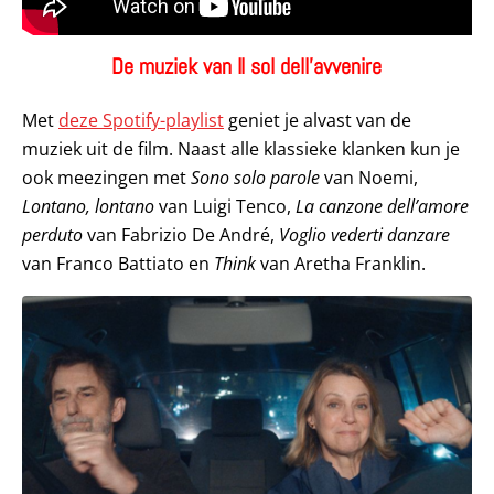
De muziek van
Il sol dell’avvenire
Met
deze Spotify-playlist
geniet je alvast van de
muziek uit de film. Naast alle klassieke klanken kun je
ook meezingen met
Sono solo parole
van Noemi,
Lontano, lontano
van Luigi Tenco,
La canzone dell’amore
perduto
van Fabrizio De André,
Voglio vederti danzare
van Franco Battiato en
Think
van Aretha Franklin.