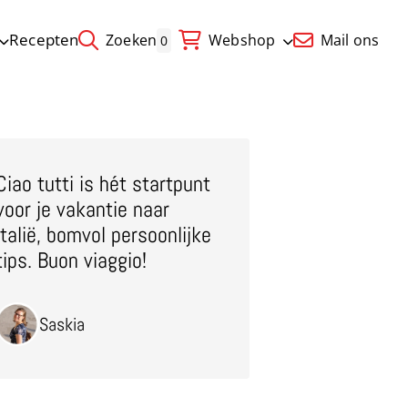
Recepten
Zoeken
Webshop
Mail ons
0
Ciao tutti is hét startpunt
voor je vakantie naar
Italië, bomvol persoonlijke
tips. Buon viaggio!
Saskia