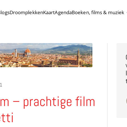
logs
Droomplekken
Kaart
Agenda
Boeken, films & muziek
11
 – prachtige film
tti