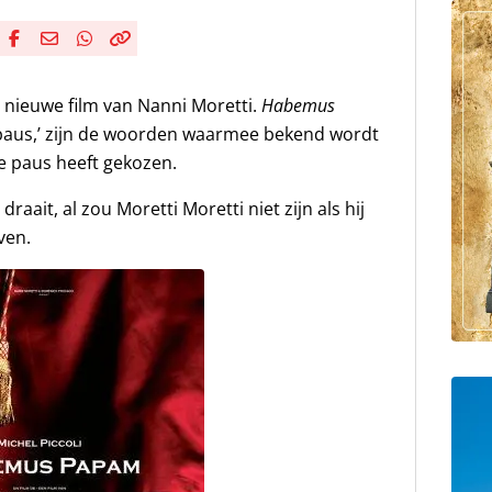
Deel via Facebook
Deel via e-mail
Deel via WhatsApp
Kopieër link
Kopieer huidige URL naar klembord
 nieuwe film van Nanni Moretti.
Habemus
 paus,’ zijn de woorden waarmee bekend wordt
e paus heeft gekozen.
draait, al zou Moretti Moretti niet zijn als hij
ven.