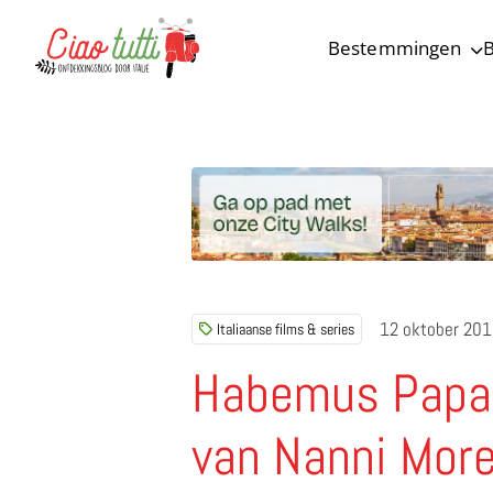
Bestemmingen
B
Ciao tutti – de beste tips voor je vakantie in Italië
12 oktober 20
Italiaanse films & series
Habemus Papam
van Nanni More