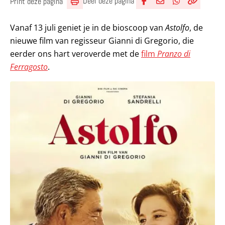
Deel deze pagina
Print deze pagina
Deel via Facebook
Deel via e-mail
Deel via What
Kopieër lin
Kopieer hu
Vanaf 13 juli geniet je in de bioscoop van
Astolfo
, de
nieuwe film van regisseur Gianni di Gregorio, die
eerder ons hart veroverde met de
film
Pranzo di
Ferragosto
.