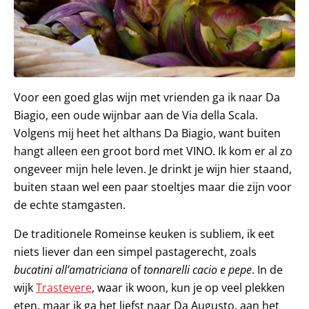
Voor een goed glas wijn met vrienden ga ik naar Da
Biagio, een oude wijnbar aan de Via della Scala.
Volgens mij heet het althans Da Biagio, want buiten
hangt alleen een groot bord met VINO. Ik kom er al zo
ongeveer mijn hele leven. Je drinkt je wijn hier staand,
buiten staan wel een paar stoeltjes maar die zijn voor
de echte stamgasten.
De traditionele Romeinse keuken is subliem, ik eet
niets liever dan een simpel pastagerecht, zoals
bucatini all’amatriciana
of
tonnarelli cacio e pepe
. In de
wijk
Trastevere
, waar ik woon, kun je op veel plekken
eten, maar ik ga het liefst naar Da Augusto, aan het