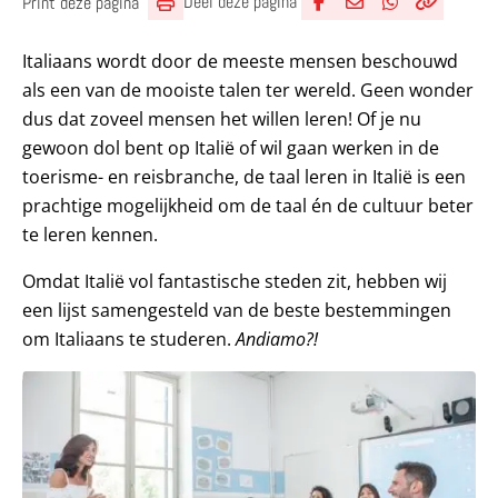
Deel deze pagina
Print deze pagina
Deel via Facebook
Deel via e-mail
Deel via What
Kopieër lin
Kopieer hu
Italiaans wordt door de meeste mensen beschouwd
als een van de mooiste talen ter wereld. Geen wonder
dus dat zoveel mensen het willen leren! Of je nu
gewoon dol bent op Italië of wil gaan werken in de
toerisme- en reisbranche, de taal leren in Italië is een
prachtige mogelijkheid om de taal én de cultuur beter
te leren kennen.
Omdat Italië vol fantastische steden zit, hebben wij
een lijst samengesteld van de beste bestemmingen
om Italiaans te studeren.
Andiamo?!