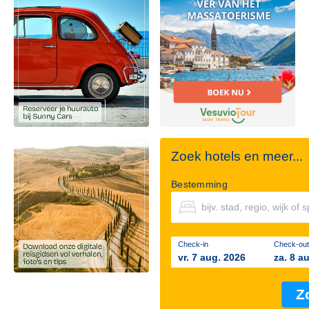
Zoek hotels en meer...
Bestemming
Check-in
Check-out
vr. 7 aug. 2026
za. 8 a