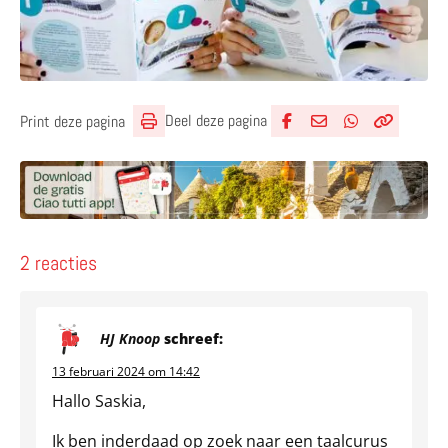
Deel deze pagina
Print deze pagina
Deel via Facebook
Deel via e-mail
Deel via What
Kopieër lin
Kopieer hu
2 reacties
HJ Knoop
schreef:
13 februari 2024 om 14:42
Hallo Saskia,
Ik ben inderdaad op zoek naar een taalcurus